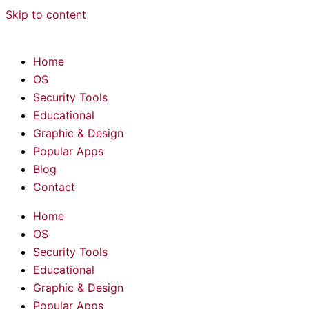
Skip to content
Home
OS
Security Tools
Educational
Graphic & Design
Popular Apps
Blog
Contact
Home
OS
Security Tools
Educational
Graphic & Design
Popular Apps