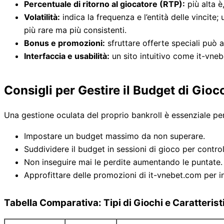
Percentuale di ritorno al giocatore (RTP):
più alta è
Volatilità:
indica la frequenza e l’entità delle vincite;
più rare ma più consistenti.
Bonus e promozioni:
sfruttare offerte speciali può 
Interfaccia e usabilità:
un sito intuitivo come it-vnebe
Consigli per Gestire il Budget di Gioc
Una gestione oculata del proprio bankroll è essenziale per
Impostare un budget massimo da non superare.
Suddividere il budget in sessioni di gioco per contro
Non inseguire mai le perdite aumentando le puntate.
Approfittare delle promozioni di it-vnebet.com per in
Tabella Comparativa: Tipi di Giochi e Caratterist