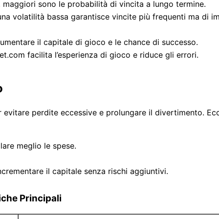
, maggiori sono le probabilità di vincita a lungo termine.
 una volatilità bassa garantisce vincite più frequenti ma di i
aumentare il capitale di gioco e le chance di successo.
t.com facilita l’esperienza di gioco e riduce gli errori.
o
 evitare perdite eccessive e prolungare il divertimento. Ec
llare meglio le spese.
crementare il capitale senza rischi aggiuntivi.
iche Principali