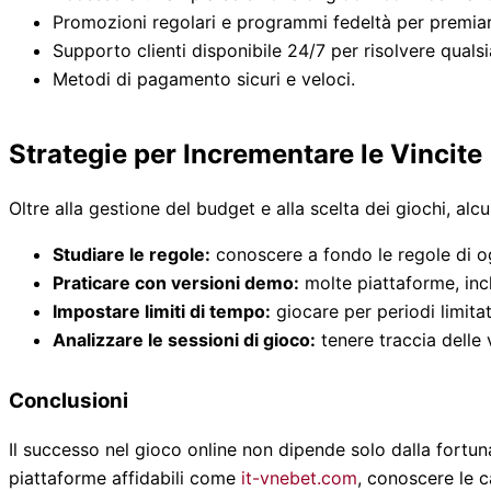
Promozioni regolari e programmi fedeltà per premiare
Supporto clienti disponibile 24/7 per risolvere quals
Metodi di pagamento sicuri e veloci.
Strategie per Incrementare le Vincite
Oltre alla gestione del budget e alla scelta dei giochi, al
Studiare le regole:
conoscere a fondo le regole di og
Praticare con versioni demo:
molte piattaforme, incl
Impostare limiti di tempo:
giocare per periodi limita
Analizzare le sessioni di gioco:
tenere traccia delle 
Conclusioni
Il successo nel gioco online non dipende solo dalla fortun
piattaforme affidabili come
it-vnebet.com
, conoscere le c