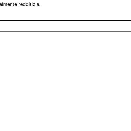
almente redditizia.