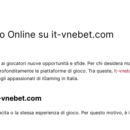
co Online su it-vnebet.com
ai giocatori nuove opportunità e sfide. Per chi desidera ma
rofonditamente le piattaforme di gioco. Tra queste,
it-vne
gli appassionati di iGaming in Italia.
it-vnebet.com
incita o la stessa esperienza di gioco. Per questo motivo, è 