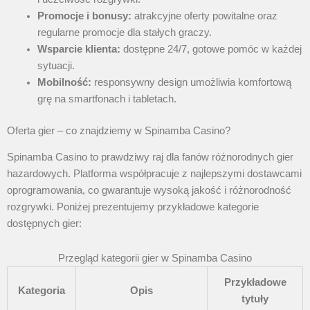
Promocje i bonusy:
atrakcyjne oferty powitalne oraz
regularne promocje dla stałych graczy.
Wsparcie klienta:
dostępne 24/7, gotowe pomóc w każdej
sytuacji.
Mobilność:
responsywny design umożliwia komfortową
grę na smartfonach i tabletach.
Oferta gier – co znajdziemy w Spinamba Casino?
Spinamba Casino to prawdziwy raj dla fanów różnorodnych gier
hazardowych. Platforma współpracuje z najlepszymi dostawcami
oprogramowania, co gwarantuje wysoką jakość i różnorodność
rozgrywki. Poniżej prezentujemy przykładowe kategorie
dostępnych gier:
Przegląd kategorii gier w Spinamba Casino
Przykładowe
Kategoria
Opis
tytuły