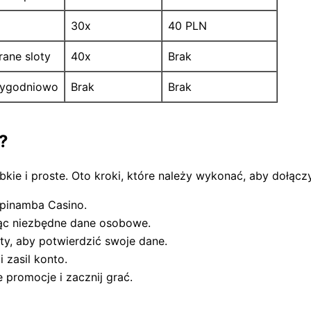
30x
40 PLN
ane sloty
40x
Brak
tygodniowo
Brak
Brak
?
bkie i proste. Oto kroki, które należy wykonać, aby dołąc
Spinamba Casino.
ając niezbędne dane osobowe.
y, aby potwierdzić swoje dane.
 zasil konto.
promocje i zacznij grać.