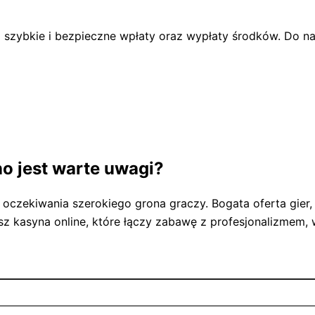
a szybkie i bezpieczne wpłaty oraz wypłaty środków. Do na
o jest warte uwagi?
 oczekiwania szerokiego grona graczy. Bogata oferta gier
kasz kasyna online, które łączy zabawę z profesjonalizmem