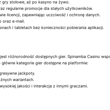
 gry stołowe, aż po kasyno na żywo.
az regularne promocje dla stałych użytkowników.
ie licencji, zapewniając uczciwość i ochronę danych.
 oraz e-mail.
nach i tabletach bez konieczności pobierania aplikacji.
jest różnorodność dostępnych gier. Spinamba Casino wsp
 główne kategorie gier dostępne na platformie:
gresywne jackpoty.
różnych wariantach.
ysokiej jakości i interakcja z innymi graczami.