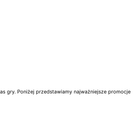
as gry. Poniżej przedstawiamy najważniejsze promocje