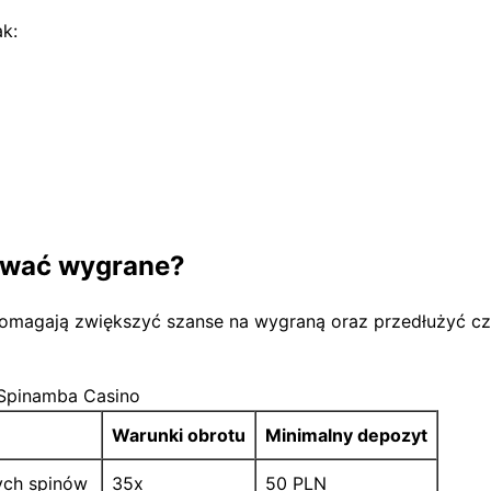
ak:
zować wygrane?
pomagają zwiększyć szanse na wygraną oraz przedłużyć cz
Spinamba Casino
Warunki obrotu
Minimalny depozyt
ych spinów
35x
50 PLN