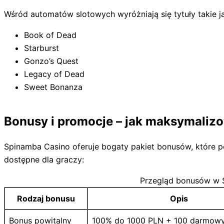
Wśród automatów slotowych wyróżniają się tytuły takie j
Book of Dead
Starburst
Gonzo’s Quest
Legacy of Dead
Sweet Bonanza
Bonusy i promocje – jak maksymali
Spinamba Casino oferuje bogaty pakiet bonusów, które 
dostępne dla graczy:
Przegląd bonusów w 
Rodzaj bonusu
Opis
Bonus powitalny
100% do 1000 PLN + 100 darmow