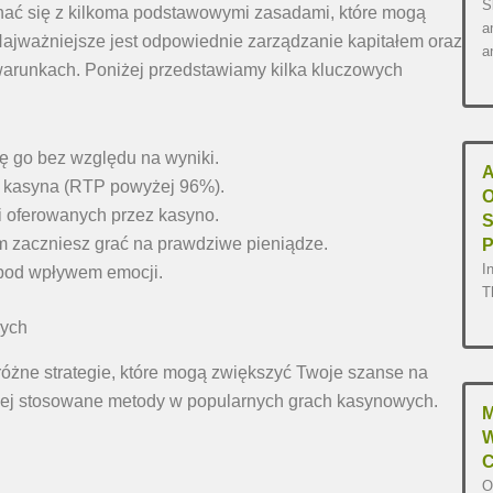
S
nać się z kilkoma podstawowymi zasadami, które mogą
a
ajważniejsze jest odpowiednie zarządzanie kapitałem oraz
a
 warunkach. Poniżej przedstawiamy kilka kluczowych
się go bez względu na wyniki.
A
ą kasyna (RTP powyżej 96%).
O
i oferowanych przez kasyno.
S
m zaczniesz grać na prawdziwe pieniądze.
P
I
 pod wpływem emocji.
T
wych
ą różne strategie, które mogą zwiększyć Twoje szanse na
ej stosowane metody w popularnych grach kasynowych.
M
W
C
O