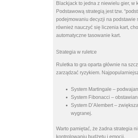
Blackjack to jedna z niewielu gier, w
Podstawową strategią jest tzw. “pods
podejmowaniu decyzji na podstawie st
również nauczyć się liczenia kart, c
automatyczne tasowanie kart.
Strategia w ruletce
Ruletka to gra oparta głównie na szcz
zarządzać ryzykiem. Najpopularniejsz
System Martingale – podwajani
System Fibonacci – obstawiani
System D’Alembert – zwiększan
wygranej.
Warto pamiętać, że żadna strategia 
kontrolowaniu budżetu i emocji.