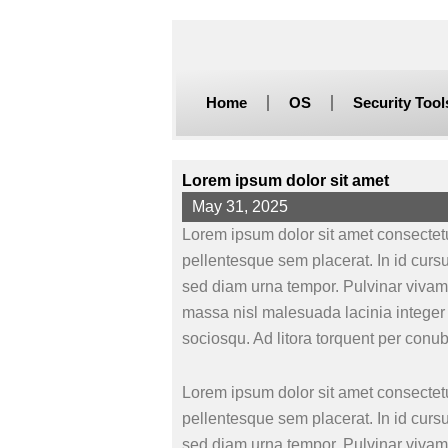
Skip
to
content
Home
OS
Security Tool
Lorem ipsum dolor sit amet
May 31, 2025
Lorem ipsum dolor sit amet consectetu
pellentesque sem placerat. In id curs
sed diam urna tempor. Pulvinar vivamu
massa nisl malesuada lacinia integer 
sociosqu. Ad litora torquent per conu
Lorem ipsum dolor sit amet consectetu
pellentesque sem placerat. In id curs
sed diam urna tempor. Pulvinar vivamu