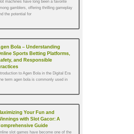
lot machines have long been a favorite
mong gamblers, offering thrilling gameplay
nd the potential for
gen Bola – Understanding
nline Sports Betting Platforms,
afety, and Responsible
ractices
ntroduction to Agen Bola in the Digital Era
he term agen bola is commonly used in
aximizing Your Fun and
innings with Slot Gacor: A
omprehensive Guide
nline slot games have become one of the