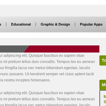
s
Educational
Graphic & Design
Popular Apps
r adipiscing elit. Quisque faucibus ex sapien vitae
T
us mi pretium tellus duis convallis. Tempus leo eu aenean
s fringilla lacus nec metus bibendum egestas. Iaculis
nunc posuere. Ut hendrerit semper vel class aptent taciti
bia nostra inceptos himenaeos.
M
r adipiscing elit. Quisque faucibus ex sapien vitae
M
us mi pretium tellus duis convallis. Tempus leo eu aenean
S
s fringilla lacus nec metus bibendum egestas. Iaculis