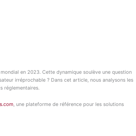
es mondial en 2023. Cette dynamique soulève une question
sateur irréprochable ? Dans cet article, nous analysons les
fs réglementaires.
s.com
, une plateforme de référence pour les solutions