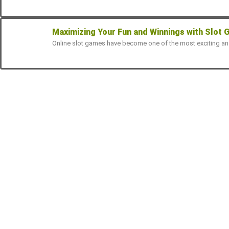
Maximizing Your Fun and Winnings with Slot 
Online slot games have become one of the most exciting and