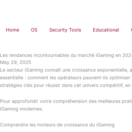
Skip
to
content
Home
OS
Security Tools
Educational
Les tendances incontournables du marché iGaming en 202
May 29, 2025
Le secteur iGaming connaît une croissance exponentielle, 
essentielle : comment les opérateurs peuvent-ils optimiser 
stratégies clés pour réussir dans cet univers compétitif, en
Pour approfondir votre compréhension des meilleures prati
iGaming modernes.
Comprendre les moteurs de croissance du iGaming