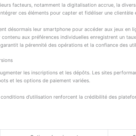
rs facteurs, notamment la digitalisation accrue, la diversi
tégrer ces éléments pour capter et fidéliser une clientèle 
sent désormais leur smartphone pour accéder aux jeux en li
 contenu aux préférences individuelles enregistrent un taux
rantit la pérennité des opérations et la confiance des util
rsions
 augmenter les inscriptions et les dépôts. Les sites perfor
bots et les options de paiement variées.
conditions d’utilisation renforcent la crédibilité des platef