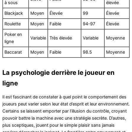
à sous
élevée
Blackjack
Moyen
Élevée
99
Élevée
Roulette
Moyen
Faible
94-97
Élevée
Poker en
Variable
Très élevée
Variable
Moyenne
ligne
Baccarat
Moyen
Faible
98.5
Moyenne
La psychologie derrière le joueur en
ligne
Il est fascinant de constater à quel point le comportement des
joueurs peut varier selon leur état d’esprit et leur environnement.
Certains se laissent emporter par l’illusion du contrôle, croyant
pouvoir battre la machine avec une stratégie secrète. D’autres,
plus sceptiques, jouent pour le simple plaisir sans jamais