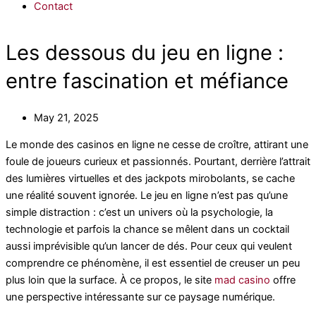
Contact
Les dessous du jeu en ligne :
entre fascination et méfiance
May 21, 2025
Le monde des casinos en ligne ne cesse de croître, attirant une
foule de joueurs curieux et passionnés. Pourtant, derrière l’attrait
des lumières virtuelles et des jackpots mirobolants, se cache
une réalité souvent ignorée. Le jeu en ligne n’est pas qu’une
simple distraction : c’est un univers où la psychologie, la
technologie et parfois la chance se mêlent dans un cocktail
aussi imprévisible qu’un lancer de dés. Pour ceux qui veulent
comprendre ce phénomène, il est essentiel de creuser un peu
plus loin que la surface. À ce propos, le site
mad casino
offre
une perspective intéressante sur ce paysage numérique.