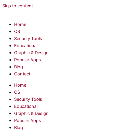
Skip to content
Home
OS
Security Tools
Educational
Graphic & Design
Popular Apps
Blog
Contact
Home
OS
Security Tools
Educational
Graphic & Design
Popular Apps
Blog