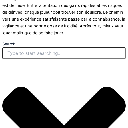
est de mise. Entre la tentation des gains rapides et les risques
de dérives, chaque joueur doit trouver son équilibre. Le chemin
vers une expérience satisfaisante passe par la connaissance, la
vigilance et une bonne dose de lucidité. Après tout, mieux vaut
jouer malin que de se faire jouer.
Search