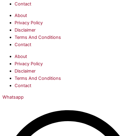
Contact
About
Privacy Policy
Disclaimer
Terms And Conditions
Contact
About
Privacy Policy
Disclaimer
Terms And Conditions
Contact
Whatsapp