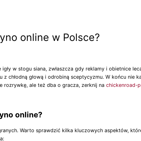
yno online w Polsce?
gły w stogu siana, zwłaszcza gdy reklamy i obietnice lecą
z chłodną głową i odrobiną sceptycyzmu. W końcu nie każd
uje rozrywkę, ale też dba o gracza, zerknij na
chickenroad-p
yno online?
wygranych. Warto sprawdzić kilka kluczowych aspektów, kt
a: