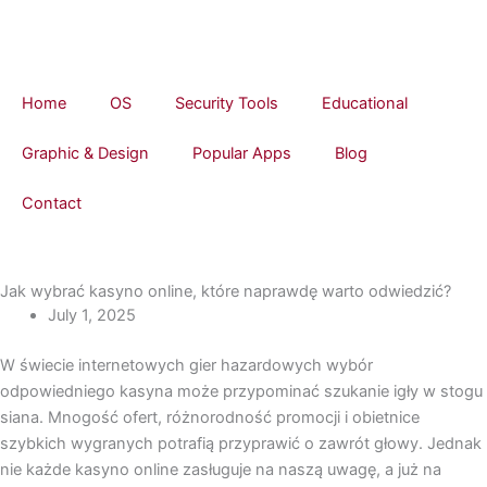
Skip
to
content
Home
OS
Security Tools
Educational
Graphic & Design
Popular Apps
Blog
Contact
Jak wybrać kasyno online, które naprawdę warto odwiedzić?
July 1, 2025
W świecie internetowych gier hazardowych wybór
odpowiedniego kasyna może przypominać szukanie igły w stogu
siana. Mnogość ofert, różnorodność promocji i obietnice
szybkich wygranych potrafią przyprawić o zawrót głowy. Jednak
nie każde kasyno online zasługuje na naszą uwagę, a już na