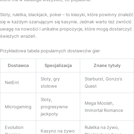
Sloty, ruletka, blackjack, poker – to klasyki, które powinny znaleźć
się w każdym szanującym się kasynie. Jednak warto też zwrócić
uwagę na nowości i unikalne propozycje, które mogą dostarczyć
świeżych wrażeń.
Przykładowa tabela popularnych dostawców gier
Dostawca
Specjalizacja
Znane tytuły
Sloty, gry
Starburst, Gonzo’s
NetEnt
stołowe
Quest
Sloty,
Mega Moolah,
Microgaming
progresywne
Immortal Romance
jackpoty
Evolution
Ruletka na żywo,
Kasyno na żywo