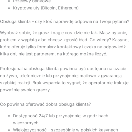
Przelewy bankowe
Kryptowaluty (Bitcoin, Ethereum)
Obsługa klienta – czy ktoś naprawdę odpowie na Twoje pytania?
Wyobraź sobie, że grasz i nagle coś idzie nie tak. Masz pytanie,
problem z wypłatą albo chcesz zgłosić błąd. Co wtedy? Kasyno,
które oferuje tylko formularz kontaktowy i czeka na odpowiedź
kilka dni, nie jest partnerem, na którego można liczyć.
Profesjonalna obsługa klienta powinna być dostępna na czacie
na żywo, telefonicznie lub przynajmniej mailowo z gwarancją
szybkiej reakcji. Brak wsparcia to sygnał, że operator nie traktuje
poważnie swoich graczy.
Co powinna oferować dobra obsługa klienta?
Dostępność 24/7 lub przynajmniej w godzinach
wieczornych
Wielojęzyczność – szczególnie w polskich kasynach