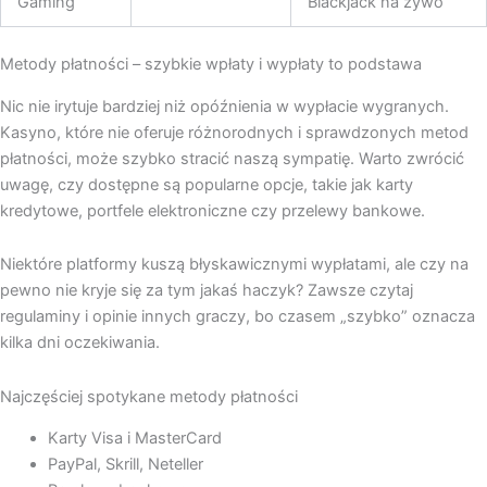
Gaming
Blackjack na żywo
Metody płatności – szybkie wpłaty i wypłaty to podstawa
Nic nie irytuje bardziej niż opóźnienia w wypłacie wygranych.
Kasyno, które nie oferuje różnorodnych i sprawdzonych metod
płatności, może szybko stracić naszą sympatię. Warto zwrócić
uwagę, czy dostępne są popularne opcje, takie jak karty
kredytowe, portfele elektroniczne czy przelewy bankowe.
Niektóre platformy kuszą błyskawicznymi wypłatami, ale czy na
pewno nie kryje się za tym jakaś haczyk? Zawsze czytaj
regulaminy i opinie innych graczy, bo czasem „szybko” oznacza
kilka dni oczekiwania.
Najczęściej spotykane metody płatności
Karty Visa i MasterCard
PayPal, Skrill, Neteller