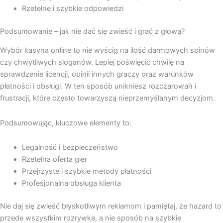
Rzetelne i szybkie odpowiedzi
Podsumowanie – jak nie dać się zwieść i grać z głową?
Wybór kasyna online to nie wyścig na ilość darmowych spinów
czy chwytliwych sloganów. Lepiej poświęcić chwilę na
sprawdzenie licencji, opinii innych graczy oraz warunków
płatności i obsługi. W ten sposób unikniesz rozczarowań i
frustracji, które często towarzyszą nieprzemyślanym decyzjom.
Podsumowując, kluczowe elementy to:
Legalność i bezpieczeństwo
Rzetelna oferta gier
Przejrzyste i szybkie metody płatności
Profesjonalna obsługa klienta
Nie daj się zwieść błyskotliwym reklamom i pamiętaj, że hazard to
przede wszystkim rozrywka, a nie sposób na szybkie