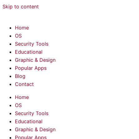
Skip to content
Home
OS
Security Tools
Educational
Graphic & Design
Popular Apps
Blog
Contact
Home
OS
Security Tools
Educational
Graphic & Design
Popular Apps