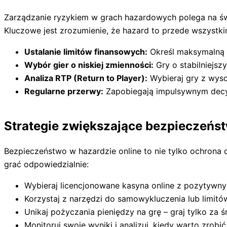
Zarządzanie ryzykiem w grach hazardowych polega na świ
Kluczowe jest zrozumienie, że hazard to przede wszystki
Ustalanie limitów finansowych:
Określ maksymalną 
Wybór gier o niskiej zmienności:
Gry o stabilniejsz
Analiza RTP (Return to Player):
Wybieraj gry z wyso
Regularne przerwy:
Zapobiegają impulsywnym decy
Strategie zwiększające bezpieczeńs
Bezpieczeństwo w hazardzie online to nie tylko ochrona
grać odpowiedzialnie:
Wybieraj licencjonowane kasyna online z pozytywny
Korzystaj z narzędzi do samowykluczenia lub limit
Unikaj pożyczania pieniędzy na grę – graj tylko za ś
Monitoruj swoje wyniki i analizuj, kiedy warto zrobi