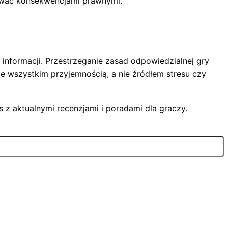
kować konsekwencjami prawnymi.
informacji. Przestrzeganie zasad odpowiedzialnej gry
e wszystkim przyjemnością, a nie źródłem stresu czy
s z aktualnymi recenzjami i poradami dla graczy.