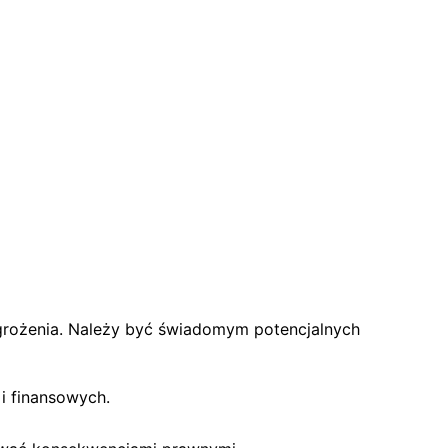
zagrożenia. Należy być świadomym potencjalnych
i finansowych.