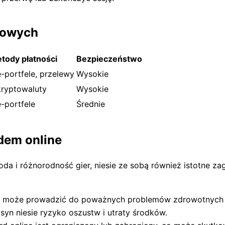
dowych
tody płatności
Bezpieczeństwo
e-portfele, przelewy
Wysokie
kryptowaluty
Wysokie
e-portfele
Średnie
dem online
goda i różnorodność gier, niesie ze sobą również istotne 
mi może prowadzić do poważnych problemów zdrowotnych 
n niesie ryzyko oszustw i utraty środków.