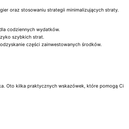
 oraz stosowaniu strategii minimalizujących straty.
dla codziennych wydatków.
zyko szybkich strat.
 odzyskanie części zainwestowanych środków.
ka. Oto kilka praktycznych wskazówek, które pomogą Ci