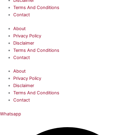
Disclaimer
Terms And Conditions
Contact
About
Privacy Policy
Disclaimer
Terms And Conditions
Contact
About
Privacy Policy
Disclaimer
Terms And Conditions
Contact
Whatsapp