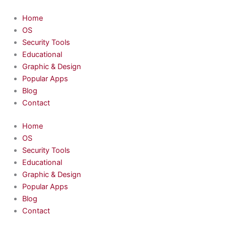
Skip
to
Home
content
OS
Security Tools
Educational
Graphic & Design
Popular Apps
Blog
Contact
Home
OS
Security Tools
Educational
Graphic & Design
Popular Apps
Blog
Contact