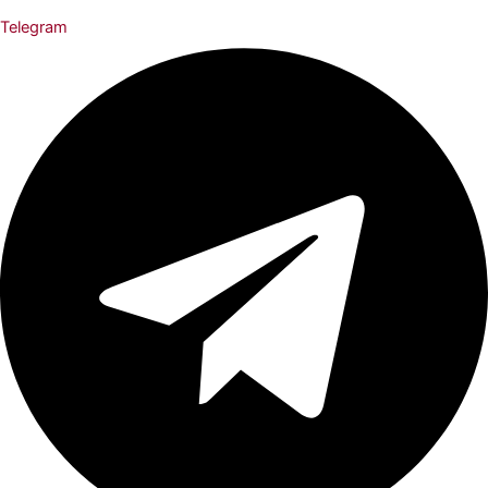
Telegram