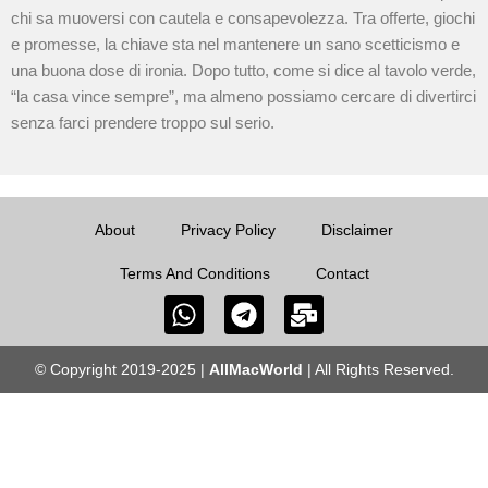
chi sa muoversi con cautela e consapevolezza. Tra offerte, giochi
e promesse, la chiave sta nel mantenere un sano scetticismo e
una buona dose di ironia. Dopo tutto, come si dice al tavolo verde,
“la casa vince sempre”, ma almeno possiamo cercare di divertirci
senza farci prendere troppo sul serio.
About
Privacy Policy
Disclaimer
Terms And Conditions
Contact
W
T
M
h
e
a
a
l
i
© Copyright 2019-2025 |
AllMacWorld
| All Rights Reserved.
t
e
l
s
g
-
a
r
b
p
a
u