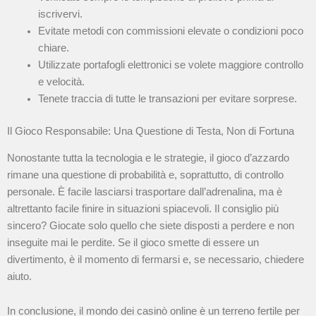
iscrivervi.
Evitate metodi con commissioni elevate o condizioni poco
chiare.
Utilizzate portafogli elettronici se volete maggiore controllo
e velocità.
Tenete traccia di tutte le transazioni per evitare sorprese.
Il Gioco Responsabile: Una Questione di Testa, Non di Fortuna
Nonostante tutta la tecnologia e le strategie, il gioco d’azzardo
rimane una questione di probabilità e, soprattutto, di controllo
personale. È facile lasciarsi trasportare dall’adrenalina, ma è
altrettanto facile finire in situazioni spiacevoli. Il consiglio più
sincero? Giocate solo quello che siete disposti a perdere e non
inseguite mai le perdite. Se il gioco smette di essere un
divertimento, è il momento di fermarsi e, se necessario, chiedere
aiuto.
In conclusione, il mondo dei casinò online è un terreno fertile per