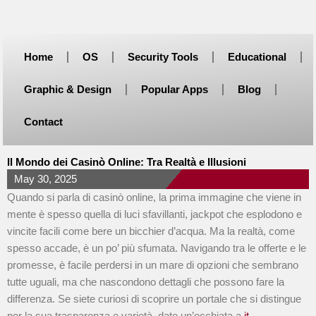
Skip
to
content
Home
OS
Security Tools
Educational
Graphic & Design
Popular Apps
Blog
Contact
Il Mondo dei Casinò Online: Tra Realtà e Illusioni
May 30, 2025
Quando si parla di casinò online, la prima immagine che viene in
mente è spesso quella di luci sfavillanti, jackpot che esplodono e
vincite facili come bere un bicchier d’acqua. Ma la realtà, come
spesso accade, è un po’ più sfumata. Navigando tra le offerte e le
promesse, è facile perdersi in un mare di opzioni che sembrano
tutte uguali, ma che nascondono dettagli che possono fare la
differenza. Se siete curiosi di scoprire un portale che si distingue