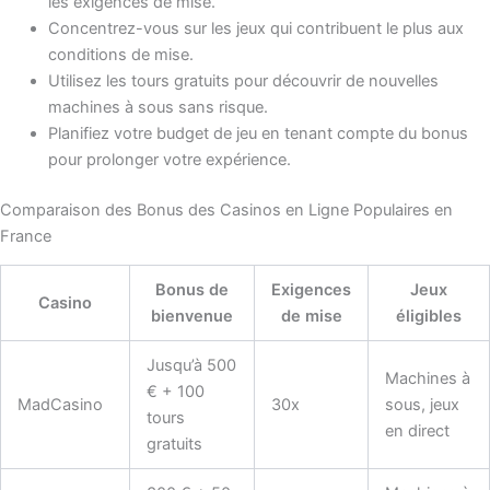
les exigences de mise.
Concentrez-vous sur les jeux qui contribuent le plus aux
conditions de mise.
Utilisez les tours gratuits pour découvrir de nouvelles
machines à sous sans risque.
Planifiez votre budget de jeu en tenant compte du bonus
pour prolonger votre expérience.
Comparaison des Bonus des Casinos en Ligne Populaires en
France
Bonus de
Exigences
Jeux
Casino
bienvenue
de mise
éligibles
Jusqu’à 500
Machines à
€ + 100
MadCasino
30x
sous, jeux
tours
en direct
gratuits