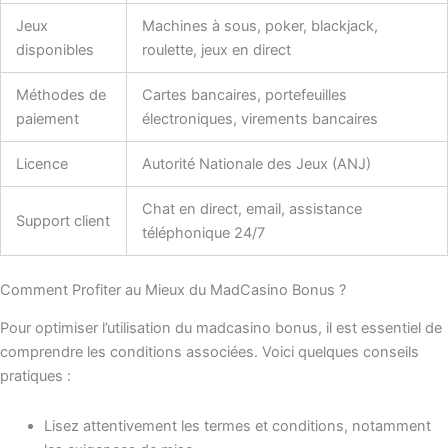
Jeux
Machines à sous, poker, blackjack,
disponibles
roulette, jeux en direct
Méthodes de
Cartes bancaires, portefeuilles
paiement
électroniques, virements bancaires
Licence
Autorité Nationale des Jeux (ANJ)
Chat en direct, email, assistance
Support client
téléphonique 24/7
Comment Profiter au Mieux du MadCasino Bonus ?
Pour optimiser l’utilisation du madcasino bonus, il est essentiel de
comprendre les conditions associées. Voici quelques conseils
pratiques :
Lisez attentivement les termes et conditions, notamment