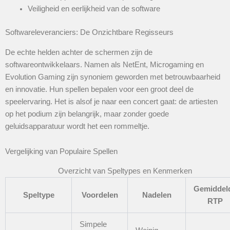
Veiligheid en eerlijkheid van de software
Softwareleveranciers: De Onzichtbare Regisseurs
De echte helden achter de schermen zijn de
softwareontwikkelaars. Namen als NetEnt, Microgaming en
Evolution Gaming zijn synoniem geworden met betrouwbaarheid
en innovatie. Hun spellen bepalen voor een groot deel de
speelervaring. Het is alsof je naar een concert gaat: de artiesten
op het podium zijn belangrijk, maar zonder goede
geluidsapparatuur wordt het een rommeltje.
Vergelijking van Populaire Spellen
Overzicht van Speltypes en Kenmerken
Gemiddel
Speltype
Voordelen
Nadelen
RTP
Simpele