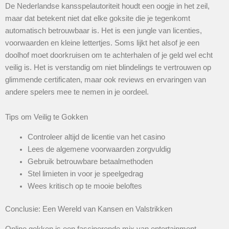
De Nederlandse kansspelautoriteit houdt een oogje in het zeil,
maar dat betekent niet dat elke goksite die je tegenkomt
automatisch betrouwbaar is. Het is een jungle van licenties,
voorwaarden en kleine lettertjes. Soms lijkt het alsof je een
doolhof moet doorkruisen om te achterhalen of je geld wel echt
veilig is. Het is verstandig om niet blindelings te vertrouwen op
glimmende certificaten, maar ook reviews en ervaringen van
andere spelers mee te nemen in je oordeel.
Tips om Veilig te Gokken
Controleer altijd de licentie van het casino
Lees de algemene voorwaarden zorgvuldig
Gebruik betrouwbare betaalmethoden
Stel limieten in voor je speelgedrag
Wees kritisch op te mooie beloftes
Conclusie: Een Wereld van Kansen en Valstrikken
Online gokken is een fascinerende mix van entertainment,