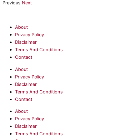
Previous
Next
About
Privacy Policy
Disclaimer
Terms And Conditions
Contact
About
Privacy Policy
Disclaimer
Terms And Conditions
Contact
About
Privacy Policy
Disclaimer
Terms And Conditions