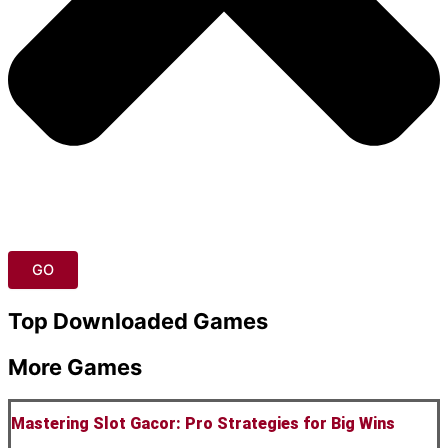
GO
Top Downloaded Games
More Games
Mastering Slot Gacor: Pro Strategies for Big Wins