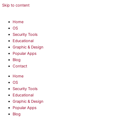
Skip to content
Home
OS
Security Tools
Educational
Graphic & Design
Popular Apps
Blog
Contact
Home
OS
Security Tools
Educational
Graphic & Design
Popular Apps
Blog