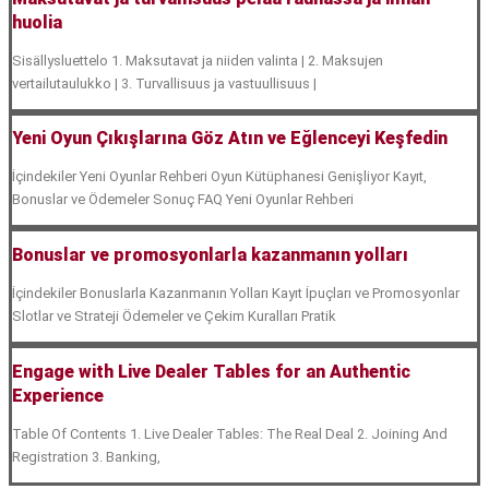
huolia
Sisällysluettelo 1. Maksutavat ja niiden valinta | 2. Maksujen
vertailutaulukko | 3. Turvallisuus ja vastuullisuus |
Yeni Oyun Çıkışlarına Göz Atın ve Eğlenceyi Keşfedin
İçindekiler Yeni Oyunlar Rehberi Oyun Kütüphanesi Genişliyor Kayıt,
Bonuslar ve Ödemeler Sonuç FAQ Yeni Oyunlar Rehberi
Bonuslar ve promosyonlarla kazanmanın yolları
İçindekiler Bonuslarla Kazanmanın Yolları Kayıt İpuçları ve Promosyonlar
Slotlar ve Strateji Ödemeler ve Çekim Kuralları Pratik
Engage with Live Dealer Tables for an Authentic
Experience
Table Of Contents 1. Live Dealer Tables: The Real Deal 2. Joining And
Registration 3. Banking,