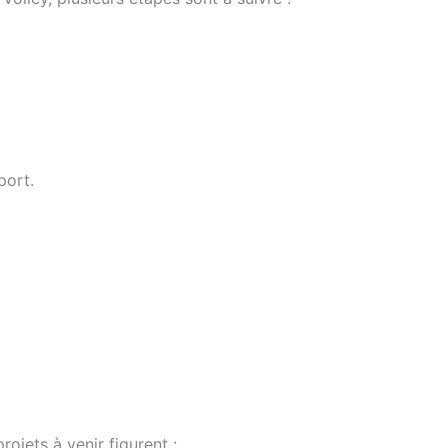
port.
ojets à venir figurent :