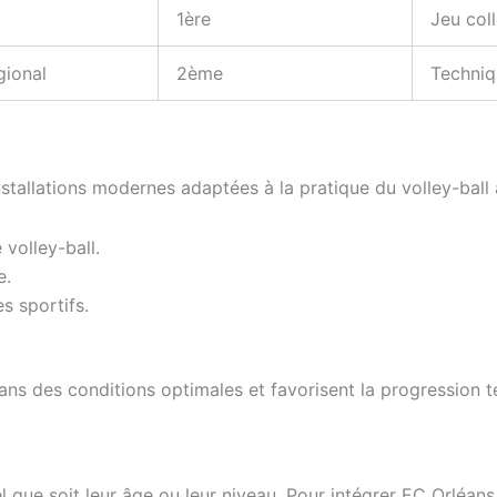
1ère
Jeu coll
gional
2ème
Techniq
stallations modernes adaptées à la pratique du volley-ball 
volley-ball.
e.
s sportifs.
dans des conditions optimales et favorisent la progression 
l que soit leur âge ou leur niveau. Pour intégrer EC Orléans 