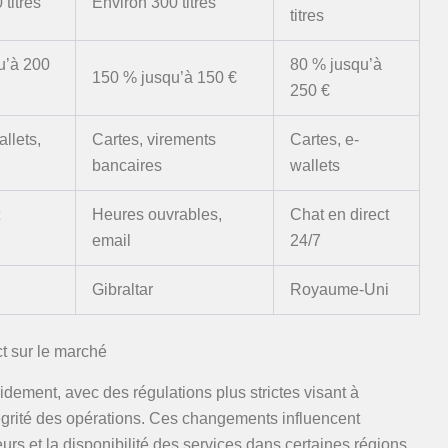
titres
Environ 300 titres
titres
u’à 200
80 % jusqu’à
150 % jusqu’à 150 €
250 €
llets,
Cartes, virements
Cartes, e-
bancaires
wallets
Heures ouvrables,
Chat en direct
email
24/7
Gibraltar
Royaume-Uni
ct sur le marché
dement, avec des régulations plus strictes visant à
ntégrité des opérations. Ces changements influencent
urs et la disponibilité des services dans certaines régions.