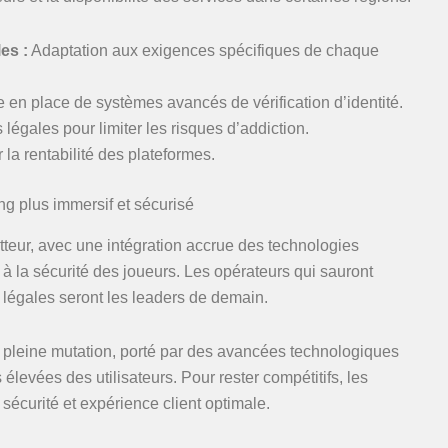
es :
Adaptation aux exigences spécifiques de chaque
 en place de systèmes avancés de vérification d’identité.
 légales pour limiter les risques d’addiction.
la rentabilité des plateformes.
ng plus immersif et sécurisé
teur, avec une intégration accrue des technologies
 à la sécurité des joueurs. Les opérateurs qui sauront
 légales seront les leaders de demain.
 pleine mutation, porté par des avancées technologiques
élevées des utilisateurs. Pour rester compétitifs, les
sécurité et expérience client optimale.