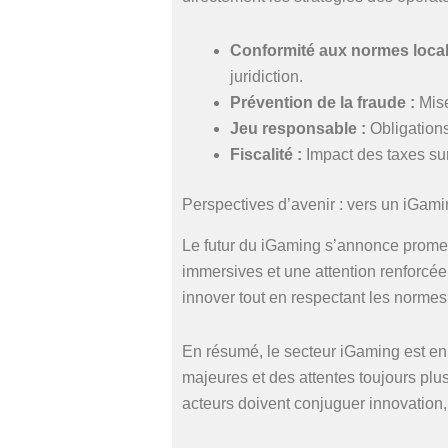
Conformité aux normes local
juridiction.
Prévention de la fraude :
Mise
Jeu responsable :
Obligations
Fiscalité :
Impact des taxes sur 
Perspectives d’avenir : vers un iGami
Le futur du iGaming s’annonce promet
immersives et une attention renforcée
innover tout en respectant les normes
En résumé, le secteur iGaming est en
majeures et des attentes toujours plus 
acteurs doivent conjuguer innovation, 