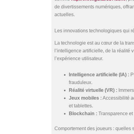
de divertissements numériques, offra
actuelles.
Les innovations technologiques qui r
La technologie est au cœur de la tran
l’intelligence artificielle, de la réali
l’expérience utilisateur.
Intelligence artificielle (IA) :
Pe
frauduleux.
Réalité virtuelle (VR) :
Immersi
Jeux mobiles :
Accessibilité 
et tablettes.
Blockchain :
Transparence et s
Comportement des joueurs : quelles s