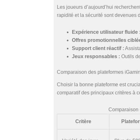
Les joueurs d’aujourd’hui recherchent
rapidité et la sécurité sont devenues d
Expérience utilisateur fluide 
Offres promotionnelles ciblé
Support client réactif :
Assista
Jeux responsables :
Outils d
Comparaison des plateformes iGaming 
Choisir la bonne plateforme est crucia
comparatif des principaux critères à c
Comparaison d
Critère
Platefo