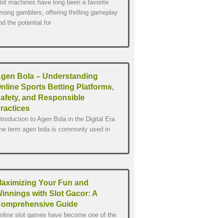
lot machines have long been a favorite
mong gamblers, offering thrilling gameplay
nd the potential for
gen Bola – Understanding
nline Sports Betting Platforms,
afety, and Responsible
ractices
ntroduction to Agen Bola in the Digital Era
he term agen bola is commonly used in
aximizing Your Fun and
innings with Slot Gacor: A
omprehensive Guide
nline slot games have become one of the