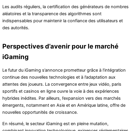
Les audits réguliers, la certification des générateurs de nombres
aléatoires et la transparence des algorithmes sont
indispensables pour maintenir la confiance des utilisateurs et
des autorités.
Perspectives d’avenir pour le marché
iGaming
Le futur du iGaming s’annonce prometteur grâce à l’intégration
continue des nouvelles technologies et à l’adaptation aux
attentes des joueurs. La convergence entre jeux vidéo, paris
sportifs et casinos en ligne ouvre la voie à des expériences
hybrides inédites. Par ailleurs, l’expansion vers des marchés
émergents, notamment en Asie et en Amérique latine, offre de
nouvelles opportunités de croissance.
En résumé, le secteur iGaming est en pleine mutation,
combinant innovation technologique, exigences réglementaires