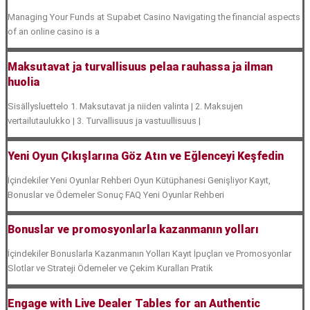
Managing Your Funds at Supabet Casino Navigating the financial aspects
of an online casino is a
Maksutavat ja turvallisuus pelaa rauhassa ja ilman
huolia
Sisällysluettelo 1. Maksutavat ja niiden valinta | 2. Maksujen
vertailutaulukko | 3. Turvallisuus ja vastuullisuus |
Yeni Oyun Çıkışlarına Göz Atın ve Eğlenceyi Keşfedin
İçindekiler Yeni Oyunlar Rehberi Oyun Kütüphanesi Genişliyor Kayıt,
Bonuslar ve Ödemeler Sonuç FAQ Yeni Oyunlar Rehberi
Bonuslar ve promosyonlarla kazanmanın yolları
İçindekiler Bonuslarla Kazanmanın Yolları Kayıt İpuçları ve Promosyonlar
Slotlar ve Strateji Ödemeler ve Çekim Kuralları Pratik
Engage with Live Dealer Tables for an Authentic