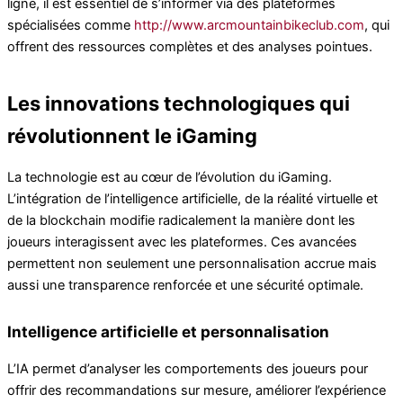
ligne, il est essentiel de s’informer via des plateformes
spécialisées comme
http://www.arcmountainbikeclub.com
, qui
offrent des ressources complètes et des analyses pointues.
Les innovations technologiques qui
révolutionnent le iGaming
La technologie est au cœur de l’évolution du iGaming.
L’intégration de l’intelligence artificielle, de la réalité virtuelle et
de la blockchain modifie radicalement la manière dont les
joueurs interagissent avec les plateformes. Ces avancées
permettent non seulement une personnalisation accrue mais
aussi une transparence renforcée et une sécurité optimale.
Intelligence artificielle et personnalisation
L’IA permet d’analyser les comportements des joueurs pour
offrir des recommandations sur mesure, améliorer l’expérience