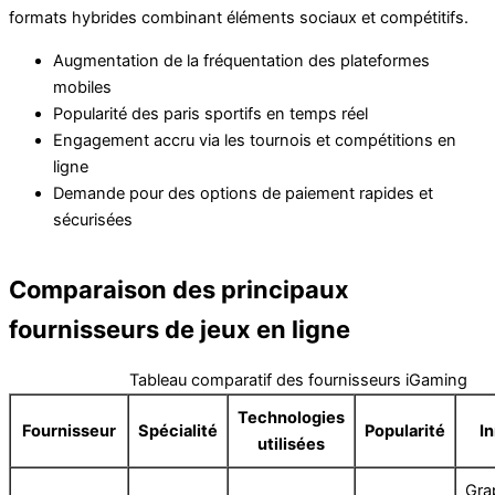
formats hybrides combinant éléments sociaux et compétitifs.
Augmentation de la fréquentation des plateformes
mobiles
Popularité des paris sportifs en temps réel
Engagement accru via les tournois et compétitions en
ligne
Demande pour des options de paiement rapides et
sécurisées
Comparaison des principaux
fournisseurs de jeux en ligne
Tableau comparatif des fournisseurs iGaming
Technologies
Fournisseur
Spécialité
Popularité
I
utilisées
Gra