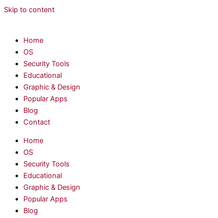
Skip to content
Home
OS
Security Tools
Educational
Graphic & Design
Popular Apps
Blog
Contact
Home
OS
Security Tools
Educational
Graphic & Design
Popular Apps
Blog