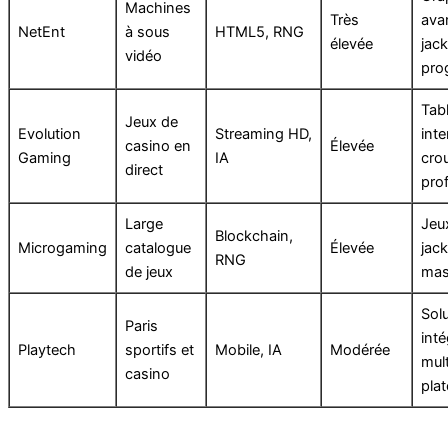
Machines
Très
ava
NetEnt
à sous
HTML5, RNG
élevée
jac
vidéo
pro
Tab
Jeux de
Evolution
Streaming HD,
inte
casino en
Élevée
Gaming
IA
cro
direct
pro
Large
Jeu
Blockchain,
Microgaming
catalogue
Élevée
jac
RNG
de jeux
mas
Sol
Paris
int
Playtech
sportifs et
Mobile, IA
Modérée
mult
casino
pla