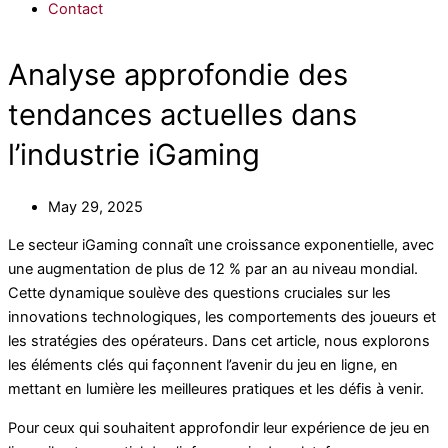
Contact
Analyse approfondie des
tendances actuelles dans
l’industrie iGaming
May 29, 2025
Le secteur iGaming connaît une croissance exponentielle, avec
une augmentation de plus de 12 % par an au niveau mondial.
Cette dynamique soulève des questions cruciales sur les
innovations technologiques, les comportements des joueurs et
les stratégies des opérateurs. Dans cet article, nous explorons
les éléments clés qui façonnent l’avenir du jeu en ligne, en
mettant en lumière les meilleures pratiques et les défis à venir.
Pour ceux qui souhaitent approfondir leur expérience de jeu en