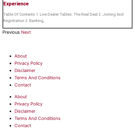
Experience
Table Of Contents 1. Live Dealer Tables: The Real Deal 2. Joining And
Registration 3. Banking,
Previous
Next
About
Privacy Policy
Disclaimer
Terms And Conditions
Contact
About
Privacy Policy
Disclaimer
Terms And Conditions
Contact