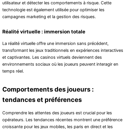
utilisateur et détecter les comportements à risque. Cette
technologie est également utilisée pour optimiser les
campagnes marketing et la gestion des risques.
Réalité virtuelle : immersion totale
La réalité virtuelle offre une immersion sans précédent,
transformant les jeux traditionnels en expériences interactives
et captivantes. Les casinos virtuels deviennent des
environnements sociaux où les joueurs peuvent interagir en
temps réel.
Comportements des joueurs :
tendances et préférences
Comprendre les attentes des joueurs est crucial pour les
opérateurs. Les tendances récentes montrent une préférence
croissante pour les jeux mobiles, les paris en direct et les