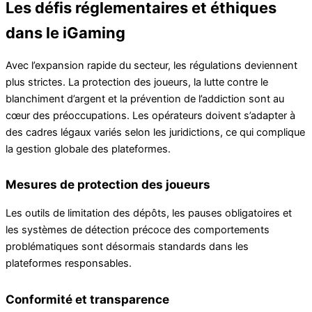
Les défis réglementaires et éthiques
dans le iGaming
Avec l’expansion rapide du secteur, les régulations deviennent
plus strictes. La protection des joueurs, la lutte contre le
blanchiment d’argent et la prévention de l’addiction sont au
cœur des préoccupations. Les opérateurs doivent s’adapter à
des cadres légaux variés selon les juridictions, ce qui complique
la gestion globale des plateformes.
Mesures de protection des joueurs
Les outils de limitation des dépôts, les pauses obligatoires et
les systèmes de détection précoce des comportements
problématiques sont désormais standards dans les
plateformes responsables.
Conformité et transparence