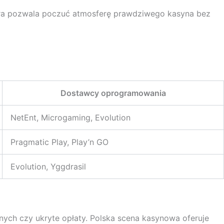
 która pozwala poczuć atmosferę prawdziwego kasyna bez
Dostawcy oprogramowania
NetEnt, Microgaming, Evolution
Pragmatic Play, Play’n GO
Evolution, Yggdrasil
anych czy ukryte opłaty. Polska scena kasynowa oferuje