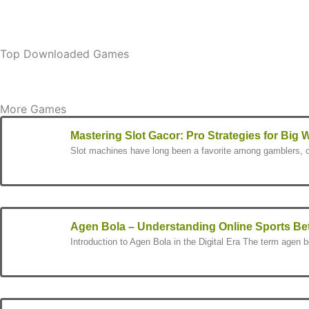
Top Downloaded Games
More Games
Mastering Slot Gacor: Pro Strategies for Big 
Slot machines have long been a favorite among gamblers, off
Agen Bola – Understanding Online Sports Bett
Introduction to Agen Bola in the Digital Era The term agen 