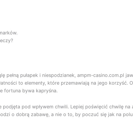
 marków.
zeczy?
ę pełną pułapek i niespodzianek, ampm-casino.com.pl jawi 
płatności to elementy, które przemawiają na jego korzyść. 
ie fortuna bywa kapryśna.
odjęta pod wpływem chwili. Lepiej poświęcić chwilę na ana
odzi o dobrą zabawę, a nie o to, by poczuć się jak na po