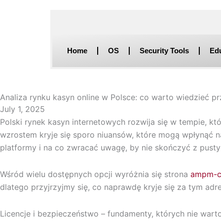
Skip
to
content
Home
OS
Security Tools
Edu
Analiza rynku kasyn online w Polsce: co warto wiedzieć pr
July 1, 2025
Polski rynek kasyn internetowych rozwija się w tempie, k
wzrostem kryje się sporo niuansów, które mogą wpłynąć na 
platformy i na co zwracać uwagę, by nie skończyć z pustym
Wśród wielu dostępnych opcji wyróżnia się strona
ampm-ca
dlatego przyjrzyjmy się, co naprawdę kryje się za tym adre
Licencje i bezpieczeństwo – fundamenty, których nie war