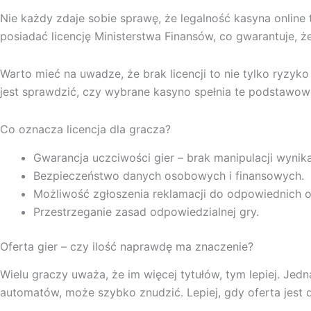
Nie każdy zdaje sobie sprawę, że legalność kasyna online
posiadać licencję Ministerstwa Finansów, co gwarantuje, 
Warto mieć na uwadze, że brak licencji to nie tylko ryzy
jest sprawdzić, czy wybrane kasyno spełnia te podstawo
Co oznacza licencja dla gracza?
Gwarancja uczciwości gier – brak manipulacji wynik
Bezpieczeństwo danych osobowych i finansowych.
Możliwość zgłoszenia reklamacji do odpowiednich 
Przestrzeganie zasad odpowiedzialnej gry.
Oferta gier – czy ilość naprawdę ma znaczenie?
Wielu graczy uważa, że im więcej tytułów, tym lepiej. Je
automatów, może szybko znudzić. Lepiej, gdy oferta jes