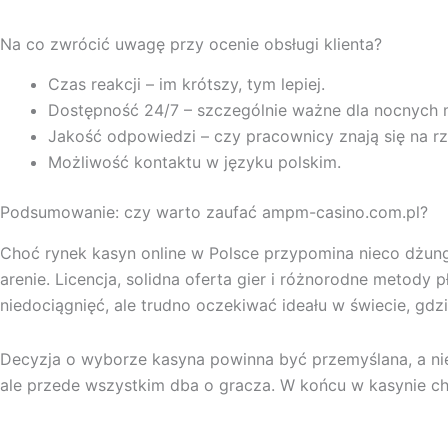
Na co zwrócić uwagę przy ocenie obsługi klienta?
Czas reakcji – im krótszy, tym lepiej.
Dostępność 24/7 – szczególnie ważne dla nocnych
Jakość odpowiedzi – czy pracownicy znają się na r
Możliwość kontaktu w języku polskim.
Podsumowanie: czy warto zaufać ampm-casino.com.pl?
Choć rynek kasyn online w Polsce przypomina nieco dżungl
arenie. Licencja, solidna oferta gier i różnorodne metody 
niedociągnięć, ale trudno oczekiwać ideału w świecie, gdz
Decyzja o wyborze kasyna powinna być przemyślana, a nie p
ale przede wszystkim dba o gracza. W końcu w kasynie ch