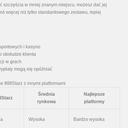
ć szczęścia w mniej znanym miejscu, możesz dać jej
oś więcej niż tylko standardowego zestawu, lepiej
sportowych i kasyno
o obsłudze klienta
cji w grach
wypłaty mogą się opóźniać
e 888Starz z innymi platformami
Średnia
Najlepsze
8Starz
rynkowa
platformy
ia
Wysoka
Bardzo wysoka