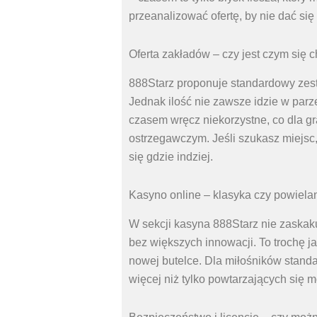
przeanalizować ofertę, by nie dać s
Oferta zakładów – czy jest czym się 
888Starz proponuje standardowy zesta
Jednak ilość nie zawsze idzie w parze
czasem wręcz niekorzystne, co dla gr
ostrzegawczym. Jeśli szukasz miejsc,
się gdzie indziej.
Kasyno online – klasyka czy powiel
W sekcji kasyna 888Starz nie zaskakuj
bez większych innowacji. To trochę ja
nowej butelce. Dla miłośników standa
więcej niż tylko powtarzających się