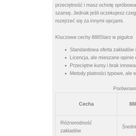
przeciętność i masz ochotę spróbowa
szansę. Jednak jeśli oczekujesz czeg
rozejrzeć się za innymi opcjami.
Kluczowe cechy 888Starz w pigułce
Standardowa oferta zakładów 
Licencja, ale mieszane opinie 
Przeciętne kursy i brak innowa
Metody płatności typowe, ale 
Porównani
Cecha
88
Różnorodność
Średn
zakładów