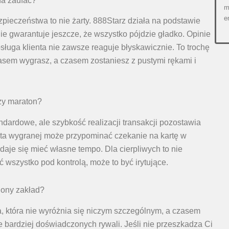
na zaufać?
m
e
pieczeństwa to nie żarty. 888Starz działa na podstawie
nie gwarantuje jeszcze, że wszystko pójdzie gładko. Opinie
ługa klienta nie zawsze reaguje błyskawicznie. To trochę
asem wygrasz, a czasem zostaniesz z pustymi rękami i
czy maraton?
ndardowe, ale szybkość realizacji transakcji pozostawia
ata wygranej może przypominać czekanie na kartę w
daje się mieć własne tempo. Dla cierpliwych to nie
ć wszystko pod kontrolą, może to być irytujące.
iony zakład?
, która nie wyróżnia się niczym szczególnym, a czasem
e bardziej doświadczonych rywali. Jeśli nie przeszkadza Ci